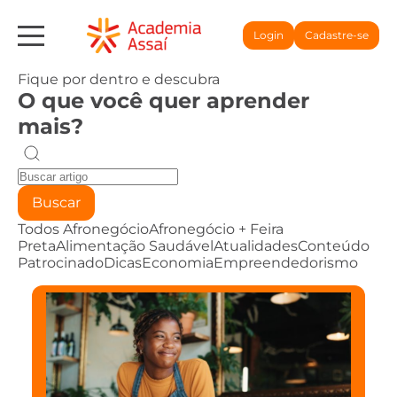
Login
Cadastre-se
Fique por dentro e descubra
O que você quer aprender
mais?
Buscar
Todos
Afronegócio
Afronegócio + Feira
Preta
Alimentação Saudável
Atualidades
Conteúdo
Patrocinado
Dicas
Economia
Empreendedorismo