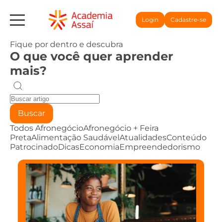
Login
Cadastre-se
Fique por dentro e descubra
O que você quer aprender
mais?
Buscar
Todos
Afronegócio
Afronegócio + Feira
Preta
Alimentação Saudável
Atualidades
Conteúdo
Patrocinado
Dicas
Economia
Empreendedorismo