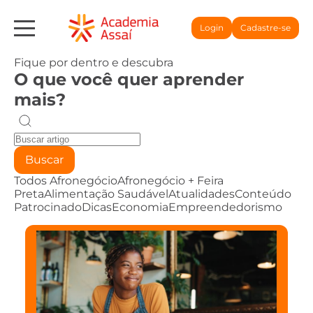
Login
Cadastre-se
Fique por dentro e descubra
O que você quer aprender
mais?
Buscar
Todos
Afronegócio
Afronegócio + Feira
Preta
Alimentação Saudável
Atualidades
Conteúdo
Patrocinado
Dicas
Economia
Empreendedorismo