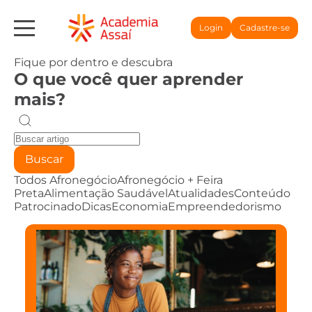
Login
Cadastre-se
Fique por dentro e descubra
O que você quer aprender
mais?
Buscar
Todos
Afronegócio
Afronegócio + Feira
Preta
Alimentação Saudável
Atualidades
Conteúdo
Patrocinado
Dicas
Economia
Empreendedorismo