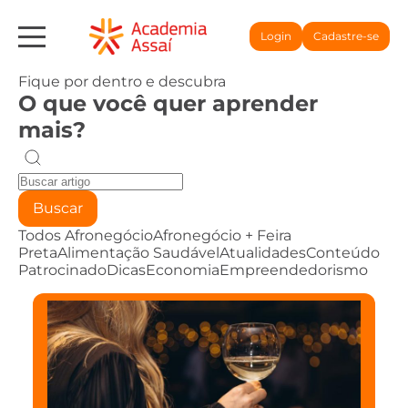
Login
Cadastre-se
Fique por dentro e descubra
O que você quer aprender
mais?
Buscar
Todos
Afronegócio
Afronegócio + Feira
Preta
Alimentação Saudável
Atualidades
Conteúdo
Patrocinado
Dicas
Economia
Empreendedorismo