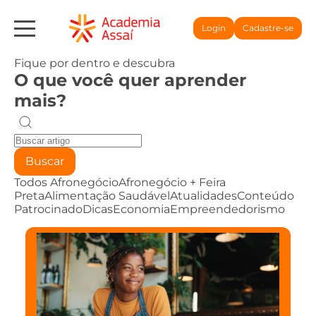
Login
Cadastre-se
Fique por dentro e descubra
O que você quer aprender
mais?
Buscar
Todos
Afronegócio
Afronegócio + Feira
Preta
Alimentação Saudável
Atualidades
Conteúdo
Patrocinado
Dicas
Economia
Empreendedorismo