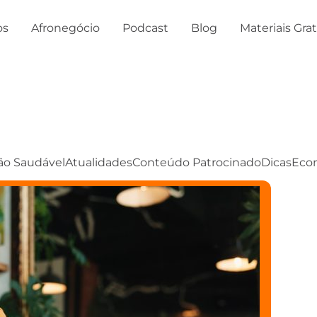
os
Afronegócio
Podcast
Blog
Materiais Gra
ão Saudável
Atualidades
Conteúdo Patrocinado
Dicas
Eco