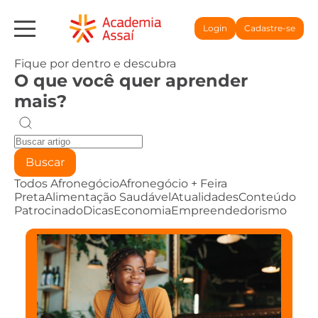
Login
Cadastre-se
Fique por dentro e descubra
O que você quer aprender
mais?
Buscar
Todos
Afronegócio
Afronegócio + Feira
Preta
Alimentação Saudável
Atualidades
Conteúdo
Patrocinado
Dicas
Economia
Empreendedorismo