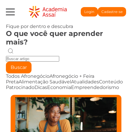
Login
Cadastre-se
Fique por dentro e descubra
O que você quer aprender
mais?
Buscar
Todos
Afronegócio
Afronegócio + Feira
Preta
Alimentação Saudável
Atualidades
Conteúdo
Patrocinado
Dicas
Economia
Empreendedorismo