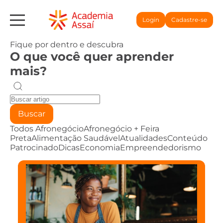
Login
Cadastre-se
Fique por dentro e descubra
O que você quer aprender
mais?
Buscar
Todos
Afronegócio
Afronegócio + Feira
Preta
Alimentação Saudável
Atualidades
Conteúdo
Patrocinado
Dicas
Economia
Empreendedorismo