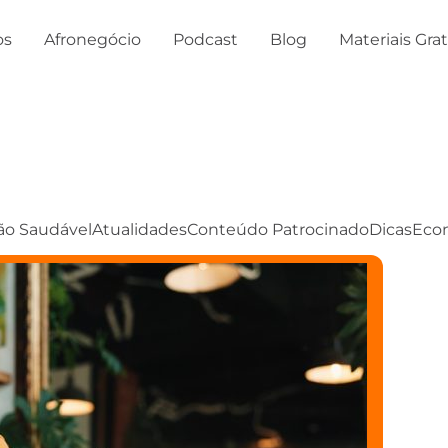
os
Afronegócio
Podcast
Blog
Materiais Gra
ão Saudável
Atualidades
Conteúdo Patrocinado
Dicas
Eco