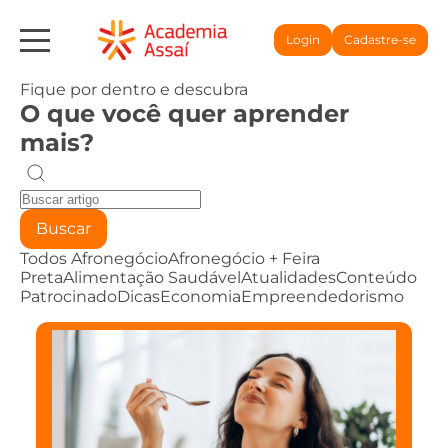
Login
Cadastre-se
Fique por dentro e descubra
O que você quer aprender
mais?
Buscar
Todos
Afronegócio
Afronegócio + Feira
Preta
Alimentação Saudável
Atualidades
Conteúdo
Patrocinado
Dicas
Economia
Empreendedorismo