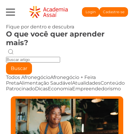
Login
Cadastre-se
Fique por dentro e descubra
O que você quer aprender
mais?
Buscar
Todos
Afronegócio
Afronegócio + Feira
Preta
Alimentação Saudável
Atualidades
Conteúdo
Patrocinado
Dicas
Economia
Empreendedorismo