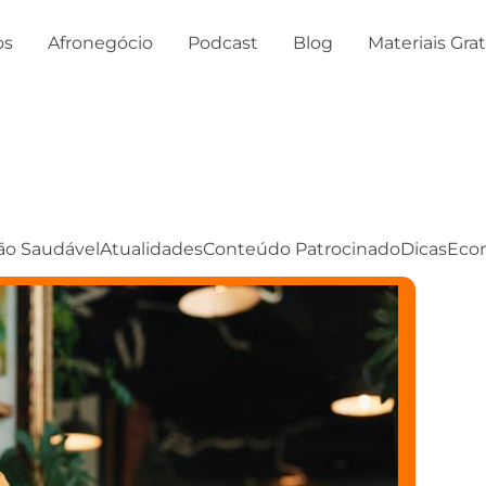
os
Afronegócio
Podcast
Blog
Materiais Gra
ão Saudável
Atualidades
Conteúdo Patrocinado
Dicas
Eco