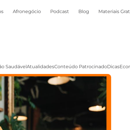
os
Afronegócio
Podcast
Blog
Materiais Gra
ão Saudável
Atualidades
Conteúdo Patrocinado
Dicas
Eco