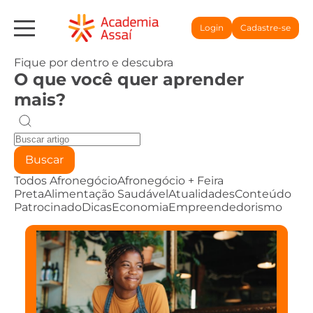
Login
Cadastre-se
Fique por dentro e descubra
O que você quer aprender
mais?
Buscar
Todos
Afronegócio
Afronegócio + Feira
Preta
Alimentação Saudável
Atualidades
Conteúdo
Patrocinado
Dicas
Economia
Empreendedorismo