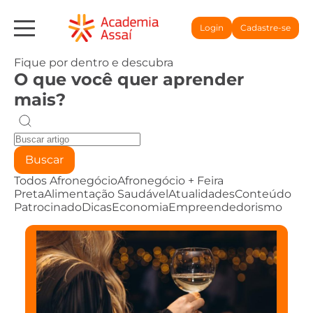
Login
Cadastre-se
Fique por dentro e descubra
O que você quer aprender
mais?
Buscar
Todos
Afronegócio
Afronegócio + Feira
Preta
Alimentação Saudável
Atualidades
Conteúdo
Patrocinado
Dicas
Economia
Empreendedorismo