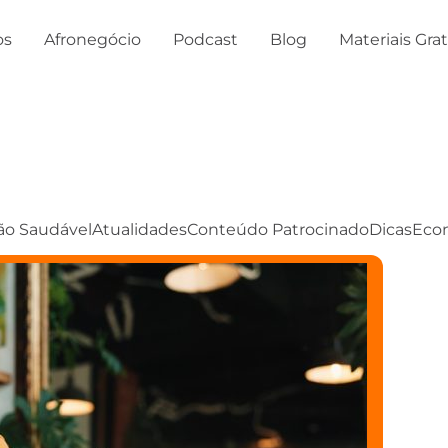
os
Afronegócio
Podcast
Blog
Materiais Gra
ão Saudável
Atualidades
Conteúdo Patrocinado
Dicas
Eco