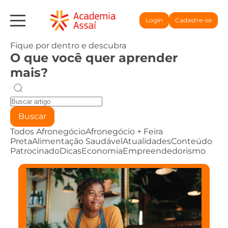
Login
Cadastre-se
Fique por dentro e descubra
O que você quer aprender
mais?
Buscar
Todos
Afronegócio
Afronegócio + Feira
Preta
Alimentação Saudável
Atualidades
Conteúdo
Patrocinado
Dicas
Economia
Empreendedorismo