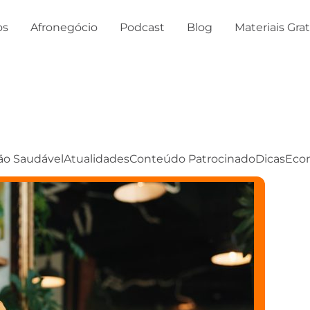
os
Afronegócio
Podcast
Blog
Materiais Gra
ão Saudável
Atualidades
Conteúdo Patrocinado
Dicas
Eco