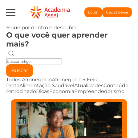
Login
Cadastre-se
Fique por dentro e descubra
O que você quer aprender
mais?
Buscar
Todos
Afronegócio
Afronegócio + Feira
Preta
Alimentação Saudável
Atualidades
Conteúdo
Patrocinado
Dicas
Economia
Empreendedorismo