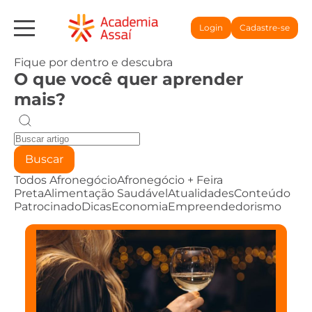
Login
Cadastre-se
Fique por dentro e descubra
O que você quer aprender
mais?
Buscar
Todos
Afronegócio
Afronegócio + Feira
Preta
Alimentação Saudável
Atualidades
Conteúdo
Patrocinado
Dicas
Economia
Empreendedorismo