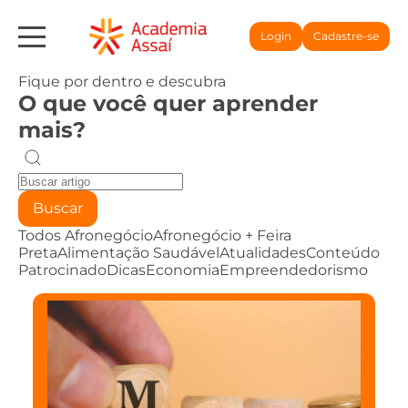
Login
Cadastre-se
Fique por dentro e descubra
O que você quer aprender
mais?
Buscar
Todos
Afronegócio
Afronegócio + Feira
Preta
Alimentação Saudável
Atualidades
Conteúdo
Patrocinado
Dicas
Economia
Empreendedorismo