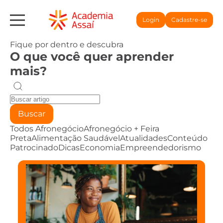
Login
Cadastre-se
Fique por dentro e descubra
O que você quer aprender
mais?
Buscar
Todos
Afronegócio
Afronegócio + Feira
Preta
Alimentação Saudável
Atualidades
Conteúdo
Patrocinado
Dicas
Economia
Empreendedorismo