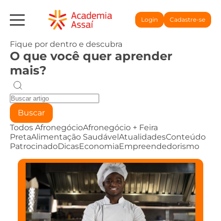
Login
Cadastre-se
Fique por dentro e descubra
O que você quer aprender
mais?
Buscar
Todos
Afronegócio
Afronegócio + Feira
Preta
Alimentação Saudável
Atualidades
Conteúdo
Patrocinado
Dicas
Economia
Empreendedorismo