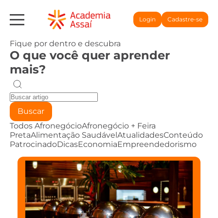
Login
Cadastre-se
Fique por dentro e descubra
O que você quer aprender
mais?
Buscar
Todos
Afronegócio
Afronegócio + Feira
Preta
Alimentação Saudável
Atualidades
Conteúdo
Patrocinado
Dicas
Economia
Empreendedorismo