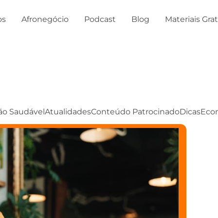
os
Afronegócio
Podcast
Blog
Materiais Gra
ão Saudável
Atualidades
Conteúdo Patrocinado
Dicas
Eco