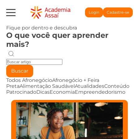
Login
Cadastre-se
Fique por dentro e descubra
O que você quer aprender
mais?
Buscar
Todos
Afronegócio
Afronegócio + Feira
Preta
Alimentação Saudável
Atualidades
Conteúdo
Patrocinado
Dicas
Economia
Empreendedorismo