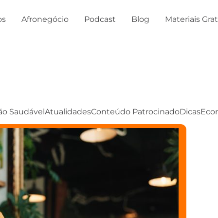
os
Afronegócio
Podcast
Blog
Materiais Gra
ão Saudável
Atualidades
Conteúdo Patrocinado
Dicas
Eco