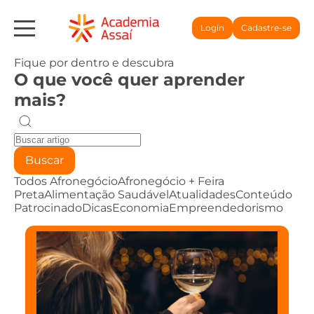
Login
Cadastre-se
Fique por dentro e descubra
O que você quer aprender
mais?
Buscar
Todos
Afronegócio
Afronegócio + Feira
Preta
Alimentação Saudável
Atualidades
Conteúdo
Patrocinado
Dicas
Economia
Empreendedorismo