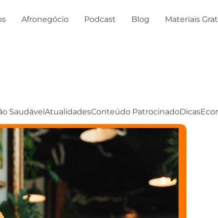
os
Afronegócio
Podcast
Blog
Materiais Gra
ão Saudável
Atualidades
Conteúdo Patrocinado
Dicas
Eco