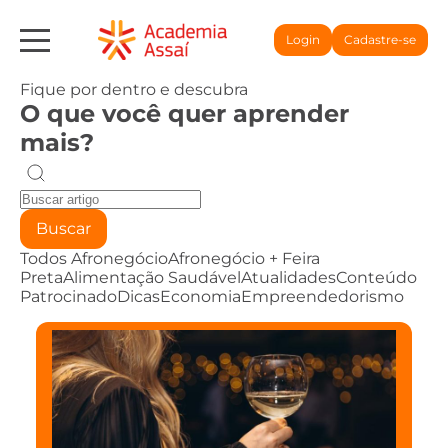
Login
Cadastre-se
Fique por dentro e descubra
O que você quer aprender
mais?
Buscar
Todos
Afronegócio
Afronegócio + Feira
Preta
Alimentação Saudável
Atualidades
Conteúdo
Patrocinado
Dicas
Economia
Empreendedorismo