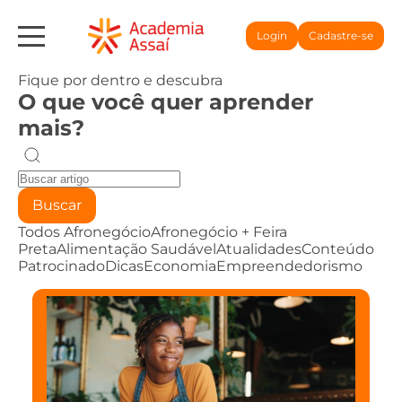
Login
Cadastre-se
Fique por dentro e descubra
O que você quer aprender
mais?
Buscar
Todos
Afronegócio
Afronegócio + Feira
Preta
Alimentação Saudável
Atualidades
Conteúdo
Patrocinado
Dicas
Economia
Empreendedorismo