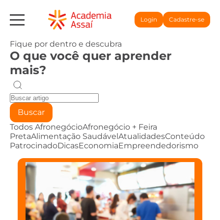
Login
Cadastre-se
Fique por dentro e descubra
O que você quer aprender
mais?
Buscar
Todos
Afronegócio
Afronegócio + Feira
Preta
Alimentação Saudável
Atualidades
Conteúdo
Patrocinado
Dicas
Economia
Empreendedorismo