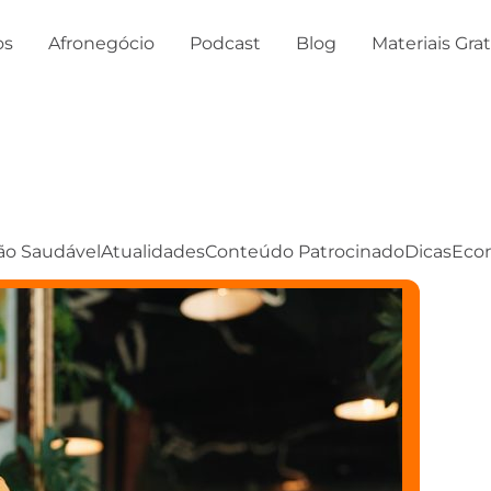
os
Afronegócio
Podcast
Blog
Materiais Gra
ão Saudável
Atualidades
Conteúdo Patrocinado
Dicas
Eco