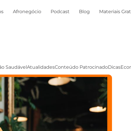
os
Afronegócio
Podcast
Blog
Materiais Gra
ão Saudável
Atualidades
Conteúdo Patrocinado
Dicas
Eco