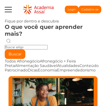
Login
Cadastre-se
Fique por dentro e descubra
O que você quer aprender
mais?
Buscar
Todos
Afronegócio
Afronegócio + Feira
Preta
Alimentação Saudável
Atualidades
Conteúdo
Patrocinado
Dicas
Economia
Empreendedorismo