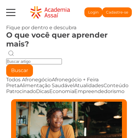
Login
Cadastre-se
Fique por dentro e descubra
O que você quer aprender
mais?
Buscar
Todos
Afronegócio
Afronegócio + Feira
Preta
Alimentação Saudável
Atualidades
Conteúdo
Patrocinado
Dicas
Economia
Empreendedorismo