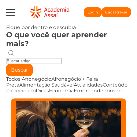
Login
Cadastre-se
Fique por dentro e descubra
O que você quer aprender
mais?
Buscar
Todos
Afronegócio
Afronegócio + Feira
Preta
Alimentação Saudável
Atualidades
Conteúdo
Patrocinado
Dicas
Economia
Empreendedorismo