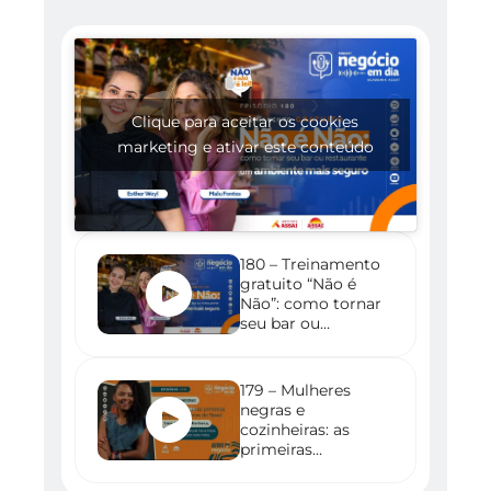
Clique para aceitar os cookies
marketing e ativar este conteúdo
180 – Treinamento
gratuito “Não é
Não”: como tornar
seu bar ou
restaurante um
ambiente mais
seguro
179 – Mulheres
negras e
cozinheiras: as
primeiras
empreendedoras
do Brasil – com