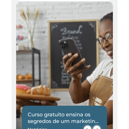
Adriana Barbosa
Curso gratuito ensina os
I
e
segredos de um marketing
p
eficaz