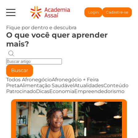
Login
Cadastre-se
Fique por dentro e descubra
O que você quer aprender
mais?
Buscar
Todos
Afronegócio
Afronegócio + Feira
Preta
Alimentação Saudável
Atualidades
Conteúdo
Patrocinado
Dicas
Economia
Empreendedorismo