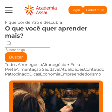
Login
Cadastre-se
Fique por dentro e descubra
O que você quer aprender
mais?
Buscar
Todos
Afronegócio
Afronegócio + Feira
Preta
Alimentação Saudável
Atualidades
Conteúdo
Patrocinado
Dicas
Economia
Empreendedorismo