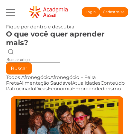
Login
Cadastre-se
Fique por dentro e descubra
O que você quer aprender
mais?
Buscar
Todos
Afronegócio
Afronegócio + Feira
Preta
Alimentação Saudável
Atualidades
Conteúdo
Patrocinado
Dicas
Economia
Empreendedorismo