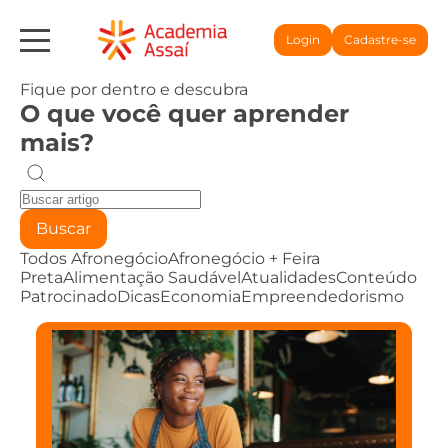
Login
Cadastre-se
Fique por dentro e descubra
O que você quer aprender
mais?
Buscar
Todos
Afronegócio
Afronegócio + Feira
Preta
Alimentação Saudável
Atualidades
Conteúdo
Patrocinado
Dicas
Economia
Empreendedorismo