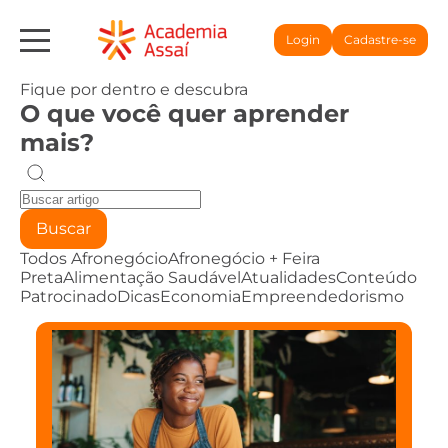
Login
Cadastre-se
Fique por dentro e descubra
O que você quer aprender
mais?
Buscar
Todos
Afronegócio
Afronegócio + Feira
Preta
Alimentação Saudável
Atualidades
Conteúdo
Patrocinado
Dicas
Economia
Empreendedorismo