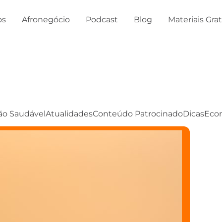
os
Afronegócio
Podcast
Blog
Materiais Gra
ão Saudável
Atualidades
Conteúdo Patrocinado
Dicas
Eco