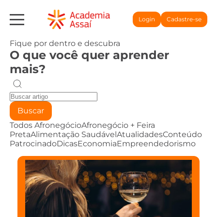
Login
Cadastre-se
Fique por dentro e descubra
O que você quer aprender
mais?
Buscar
Todos
Afronegócio
Afronegócio + Feira
Preta
Alimentação Saudável
Atualidades
Conteúdo
Patrocinado
Dicas
Economia
Empreendedorismo