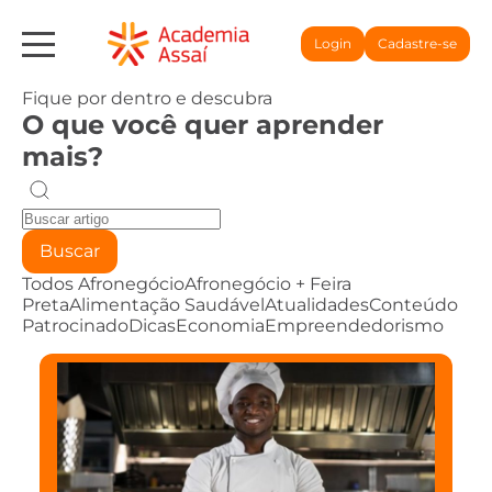
Login
Cadastre-se
Fique por dentro e descubra
O que você quer aprender
mais?
Buscar
Todos
Afronegócio
Afronegócio + Feira
Preta
Alimentação Saudável
Atualidades
Conteúdo
Patrocinado
Dicas
Economia
Empreendedorismo