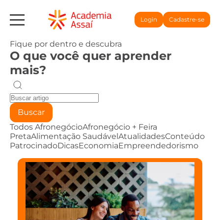
Login
Cadastre-se
Fique por dentro e descubra
O que você quer aprender
mais?
Buscar
Todos
Afronegócio
Afronegócio + Feira
Preta
Alimentação Saudável
Atualidades
Conteúdo
Patrocinado
Dicas
Economia
Empreendedorismo