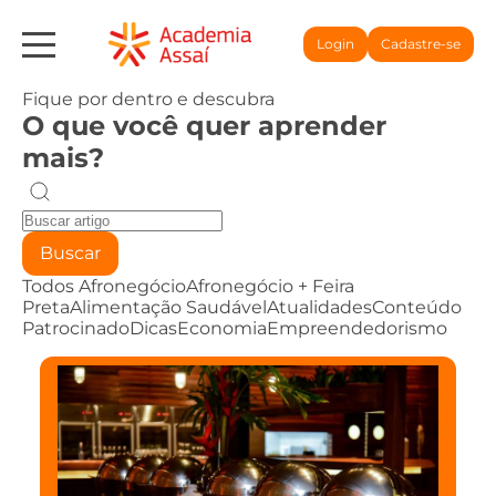
Login
Cadastre-se
Fique por dentro e descubra
O que você quer aprender
mais?
Buscar
Todos
Afronegócio
Afronegócio + Feira
Preta
Alimentação Saudável
Atualidades
Conteúdo
Patrocinado
Dicas
Economia
Empreendedorismo