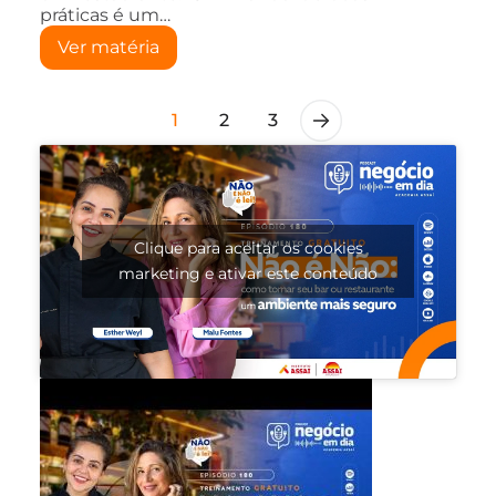
práticas é um…
Ver matéria
1
2
3
Clique para aceitar os cookies
marketing e ativar este conteúdo